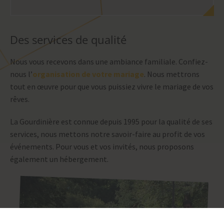
Des services de qualité
Nous vous recevons dans une ambiance familiale. Confiez-
nous l’
organisation de votre mariage
. Nous mettrons
tout en œuvre pour que vous puissiez vivre le mariage de vos
rêves.
La Gourdinière est connue depuis 1995 pour la qualité de ses
services, nous mettons notre savoir-faire au profit de vos
événements. Pour vous et vos invités, nous proposons
également un hébergement.